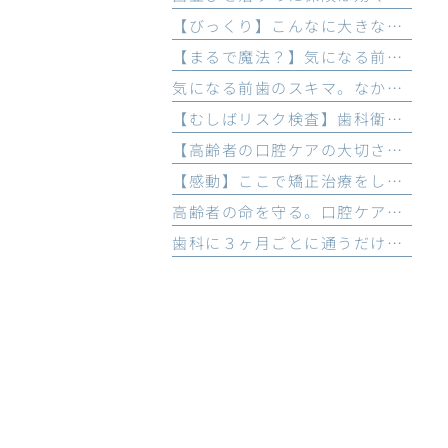
【びっくり】こんなに大きな前歯の隙間も削らずに治せる！
【まるで魔法？】気になる前歯の隙間。無かったことにできたら、すごくないですか？〜Case2~
気になる前歯のスキマ。なかったことにできたら、すごくないですか？ 〜Case1~
【むしばリスク検査】歯科衛生士たちの覚悟に感動！！あえて大変な道を。
【高齢者の口腔ケアの大切さ】急患の９０歳の口の中に唖然
【感動】ここで矯正治療をしたいから、地元の大学受験、頑張ります！！
高齢者の命を守る。口腔ケアは、大切な命のケア。
歯科に３ヶ月ごとに通うだけで、３０年後の未来が変わる！〜アクセルソン博士の論文から〜