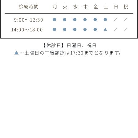
診療時間
月
火
水
木
金
土
日
祝
9:00～12:30
●
●
●
●
●
●
／
／
14:00～18:00
●
●
●
●
●
▲
／
／
【休診日】日曜日、祝日
▲
…土曜日の午後診療は17:30までとなります。