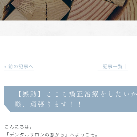
« 前の記事へ
│記事一覧│
【感動】ここで矯正治療をしたい
験、頑張ります！！
こんにちは。
「デンタルサロンの窓から」へようこそ。