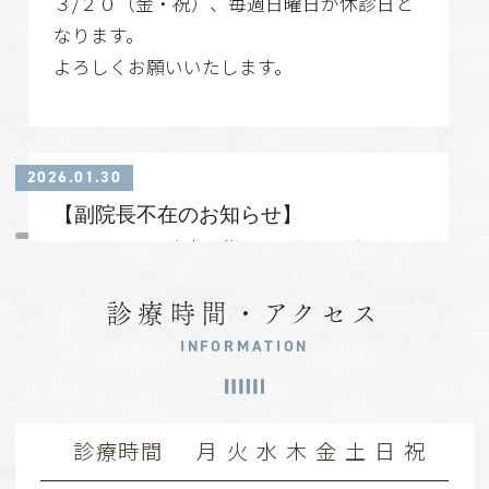
３/２０（金・祝）、毎週日曜日が休診日と
なります。
よろしくお願いいたします。
2026.01.30
【副院長不在のお知らせ】
ロンドンでの診療に伴い2/24より不在となり
ます。今後は不定期での診療となりますので
診療日などの詳細はインスタグラム、HPに
診療時間・アクセス
て随時お知らせしていきます。
INFORMATION
ご不便をおかけいたしますがご理解の程よろ
しくお願いいたします。
診療時間
月
火
水
木
金
土
日
祝
当院instagram：