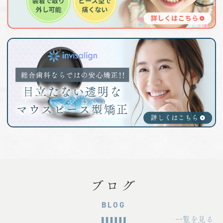
2026.01.09
【1月休診日について】
毎週日曜日及び12日(月・祝)休診となりま
す。
本年も皆様のお口の健康をサポートできるよ
う努めてまいります。どうぞよろしくお願い
いたします。
2025.12.03
【年末年始の休診日について】
12/30(火)～1/4(日)まで休診となります。
ブログ
（1/5(月)より通常診療いたします）
又、12/17(水)は院内研修のため午後休診、
BLOG
翌18(木)は1日休診となります。
一覧を見る