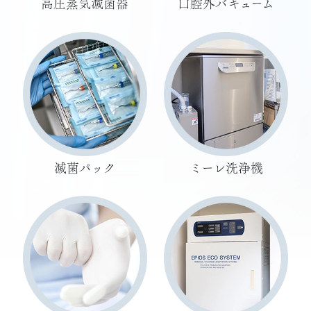
高圧蒸気滅菌器
口腔外バキューム
滅菌パック
ミーレ洗浄機