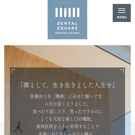
「凛として、生き生きとした人生を」
「デンタルスクエアもりおか青山」
医療法人名「颯爽」に込めた願いです。
人生が長くなりました。
食べたり話したり、笑ったりするのに
スクエアは、人が集まる広場、交差点。
とても大切な歯と口の機能。
健康を大切に思う人が
歯科医院を上手に利用することで
自ら集まる歯科の広場を目指しています。
生涯にわたりしっかりと噛み、