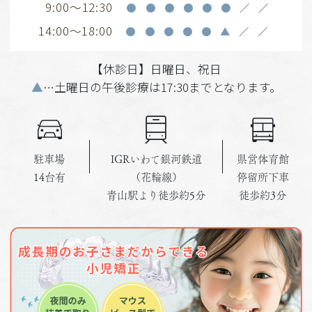
9:00～12:30
https://www.instagram.com/dentalsquare2024?
●
●
●
●
●
●
／
／
igsh=MWV1YnRkanY5NDg0eA%3D%3D&utm_source
14:00～18:00
●
●
●
●
●
▲
／
／
副院長instagram：
https://www.instagram.com/bloomdentallondon?
【休診日】日曜日、祝日
▲
…土曜日の午後診療は17:30までとなります。
igsh=MXF1cm54bDY3ZW9hMA==
2026.01.26
駐車場
IGRいわて銀河鉄道
県営体育館
14台有
（花輪線）
停留所下車
【2月休診日のお知らせ】
青山駅より徒歩約5分
徒歩約3分
2/11（火・祝）、/23(月・祝)、毎週(日)
が休診日となります。
よろしくお願いいたします。