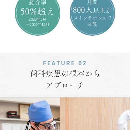
月間
紹介率
800人
50%超え
以上が
メインテナンスで
2023年5月
～2023年12月
来院
FEATURE 02
歯科疾患の根本から
アプローチ